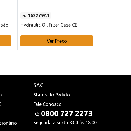
163279A1
48145970
PN
PN
ssão
Hydraulic Oil Filter Case CE
Filtro de com
x 75 mm L Ca
Ver Preço
V
SAC
n
Status do Pedido
E
Fale Conosco
0800 727 2273
Segunda à sexta 8:00 às 18:00
sionário