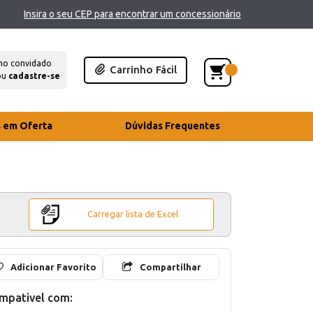
Insira o seu CEP para encontrar um concessionário
mo convidado
Carrinho Fácil
ou
cadastre-se
s em Oferta
Dúvidas Frequentes
Carregar lista de Excel
Adicionar Favorito
Compartilhar
mpativel com: