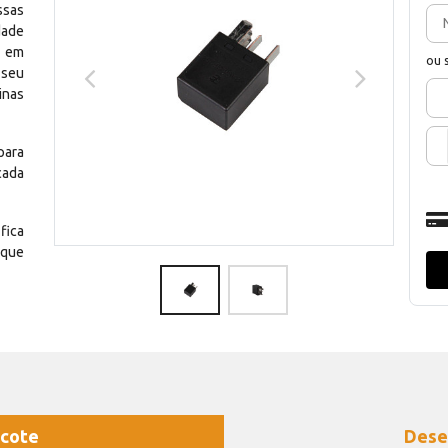
ssas
dade
e em
ou 
 seu
inas
para
cada
fica
 que
cote
Dese