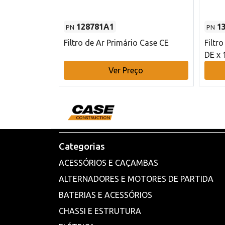
128781A1
1
PN
PN
l - 80 mm DE
Filtro de Ar Primário Case CE
Filtr
DE x 
o
Ver Preço
Categorias
ACESSÓRIOS E CAÇAMBAS
ALTERNADORES E MOTORES DE PARTIDA
BATERIAS E ACESSÓRIOS
CHASSI E ESTRUTURA