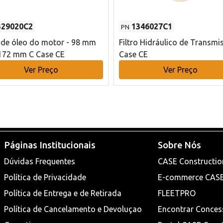
329020C2
1346027C1
PN
o de óleo do motor - 98 mm
Filtro Hidráulico de Transmi
172 mm C Case CE
Case CE
Ver Preço
Ver Preço
Páginas Institucionais
Sobre Nós
Dúvidas Frequentes
CASE Constructio
Política de Privacidade
E-commerce CAS
Política de Entrega e de Retirada
FLEETPRO
Política de Cancelamento e Devoluçao
Encontrar Conces