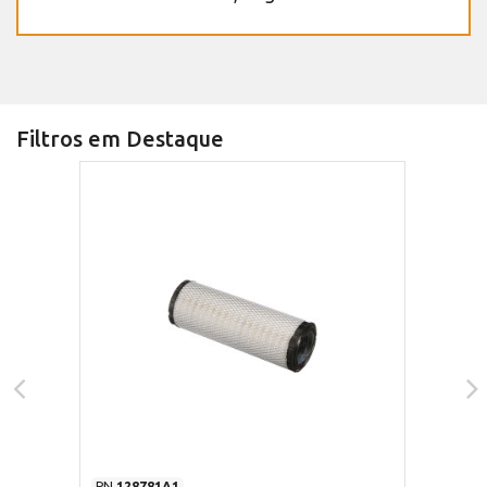
Filtros em Destaque
PN
128781A1