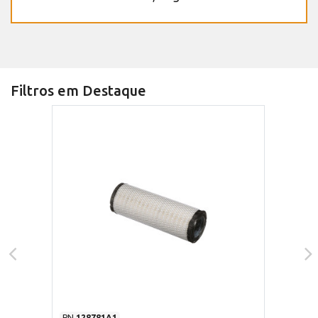
Filtros em Destaque
PN
128781A1