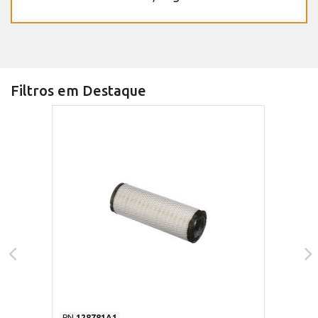
Filtros em Destaque
PN
128781A1