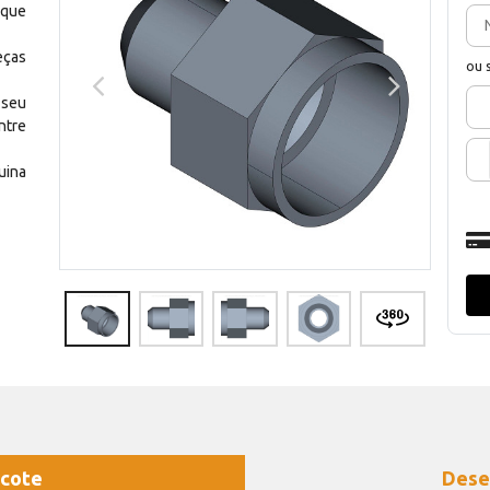
 que
eças
ou 
 seu
ntre
uina
cote
Dese