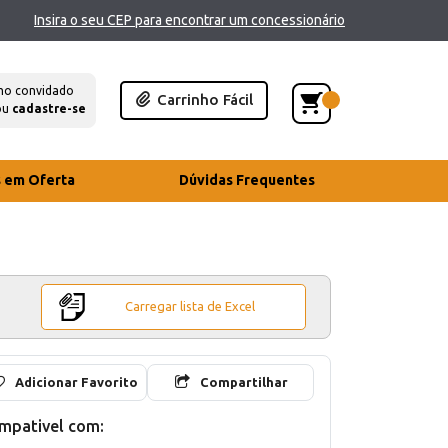
Insira o seu CEP para encontrar um concessionário
mo convidado
Carrinho Fácil
ou
cadastre-se
s em Oferta
Dúvidas Frequentes
Carregar lista de Excel
Adicionar Favorito
Compartilhar
mpativel com: