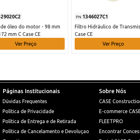
329020C2
1346027C1
PN
o de óleo do motor - 98 mm
Filtro Hidráulico de Transmi
172 mm C Case CE
Case CE
Ver Preço
Ver Preço
Páginas Institucionais
Sobre Nós
Dúvidas Frequentes
CASE Constructio
Política de Privacidade
E-commerce CAS
Política de Entrega e de Retirada
FLEETPRO
Política de Cancelamento e Devoluçao
Encontrar Conces