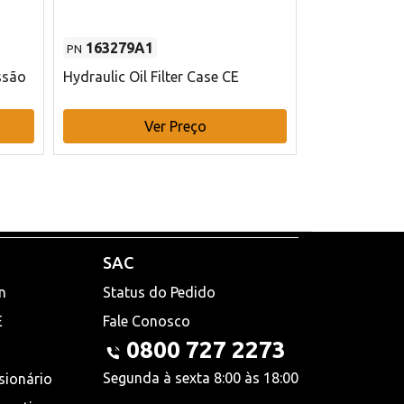
163279A1
48145970
PN
PN
ssão
Hydraulic Oil Filter Case CE
Filtro de com
x 75 mm L Ca
Ver Preço
V
SAC
n
Status do Pedido
E
Fale Conosco
0800 727 2273
Segunda à sexta 8:00 às 18:00
sionário