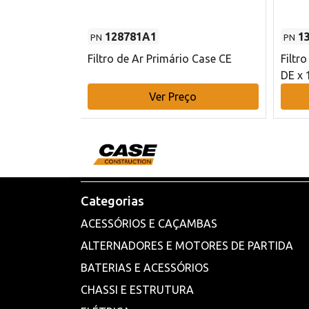
128781A1
1
PN
PN
l - 80 mm DE
Filtro de Ar Primário Case CE
Filtr
DE x 
o
Ver Preço
Categorias
ACESSÓRIOS E CAÇAMBAS
ALTERNADORES E MOTORES DE PARTIDA
BATERIAS E ACESSÓRIOS
CHASSI E ESTRUTURA