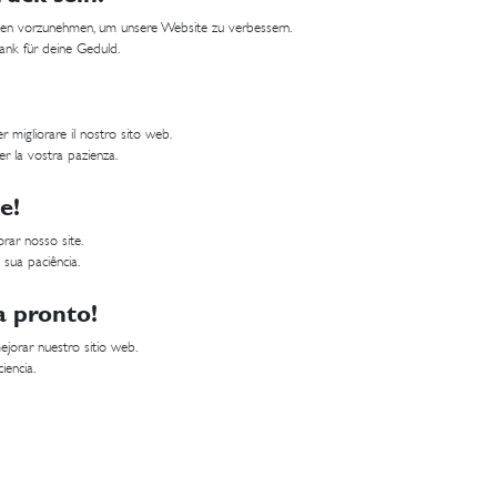
ungen vorzunehmen, um unsere Website zu verbessern.
Dank für deine Geduld.
 migliorare il nostro sito web.
er la vostra pazienza.
e!
rar nosso site.
 sua paciência.
a pronto!
jorar nuestro sitio web.
iencia.