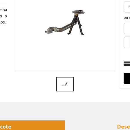
omba
do o
ou 
nos.
cote
Dese