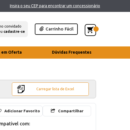
Insira o seu CEP para encontrar um concessionário
mo convidado
Carrinho Fácil
ou
cadastre-se
s em Oferta
Dúvidas Frequentes
Carregar lista de Excel
Adicionar Favorito
Compartilhar
mpativel com: