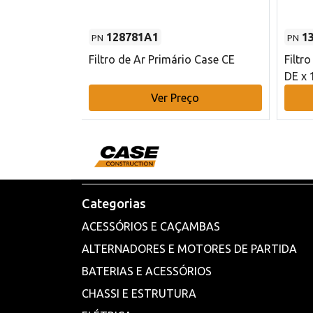
128781A1
1
PN
PN
l - 80 mm DE
Filtro de Ar Primário Case CE
Filtr
DE x 
o
Ver Preço
Categorias
ACESSÓRIOS E CAÇAMBAS
ALTERNADORES E MOTORES DE PARTIDA
BATERIAS E ACESSÓRIOS
CHASSI E ESTRUTURA