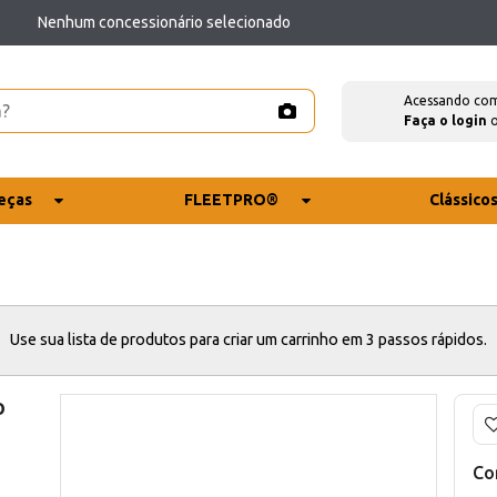
Nenhum concessionário selecionado
Acessando co
Faça o login
eças
FLEETPRO®
Clássico
Use sua lista de produtos para criar um carrinho em 3 passos rápidos.
o
Co