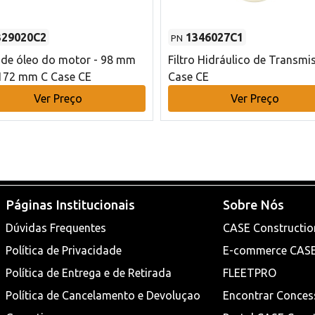
329020C2
1346027C1
PN
o de óleo do motor - 98 mm
Filtro Hidráulico de Transmi
172 mm C Case CE
Case CE
Ver Preço
Ver Preço
Páginas Institucionais
Sobre Nós
Dúvidas Frequentes
CASE Constructio
Política de Privacidade
E-commerce CAS
Política de Entrega e de Retirada
FLEETPRO
Política de Cancelamento e Devoluçao
Encontrar Conces