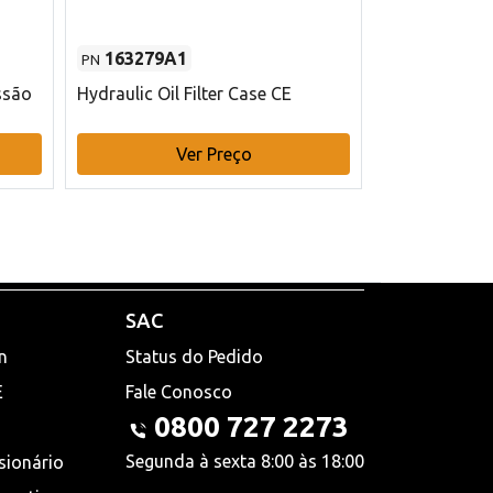
163279A1
48145970
PN
PN
ssão
Hydraulic Oil Filter Case CE
Filtro de com
x 75 mm L Ca
Ver Preço
V
SAC
n
Status do Pedido
E
Fale Conosco
0800 727 2273
Segunda à sexta 8:00 às 18:00
sionário