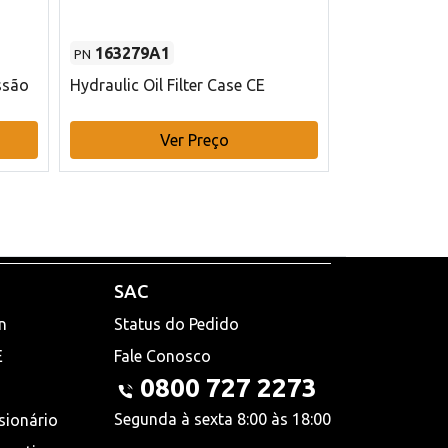
163279A1
48145970
PN
PN
ssão
Hydraulic Oil Filter Case CE
Filtro de com
x 75 mm L Ca
Ver Preço
V
SAC
n
Status do Pedido
E
Fale Conosco
0800 727 2273
Segunda à sexta 8:00 às 18:00
sionário