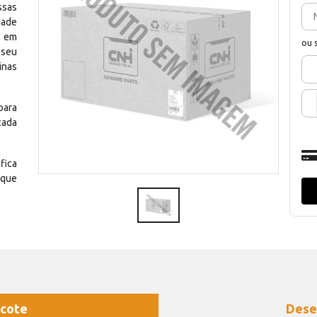
ssas
dade
e em
ou 
 seu
inas
para
cada
fica
 que
cote
Dese