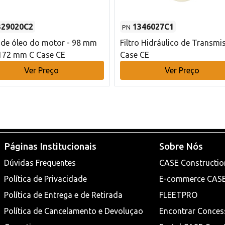
329020C2
1346027C1
PN
o de óleo do motor - 98 mm
Filtro Hidráulico de Transmi
172 mm C Case CE
Case CE
Ver Preço
Ver Preço
Páginas Institucionais
Sobre Nós
Dúvidas Frequentes
CASE Constructio
Política de Privacidade
E-commerce CAS
Política de Entrega e de Retirada
FLEETPRO
Política de Cancelamento e Devoluçao
Encontrar Conces