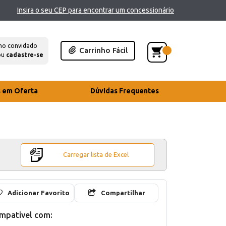
Insira o seu CEP para encontrar um concessionário
mo convidado
Carrinho Fácil
ou
cadastre-se
s em Oferta
Dúvidas Frequentes
Carregar lista de Excel
Adicionar Favorito
Compartilhar
mpativel com: