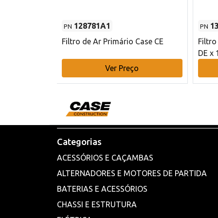
128781A1
1
PN
PN
l - 80 mm DE
Filtro de Ar Primário Case CE
Filtr
DE x 
o
Ver Preço
Categorias
ACESSÓRIOS E CAÇAMBAS
ALTERNADORES E MOTORES DE PARTIDA
BATERIAS E ACESSÓRIOS
CHASSI E ESTRUTURA