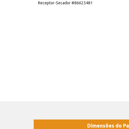
Receptor-Secador #86625481
Dimensões do Pa