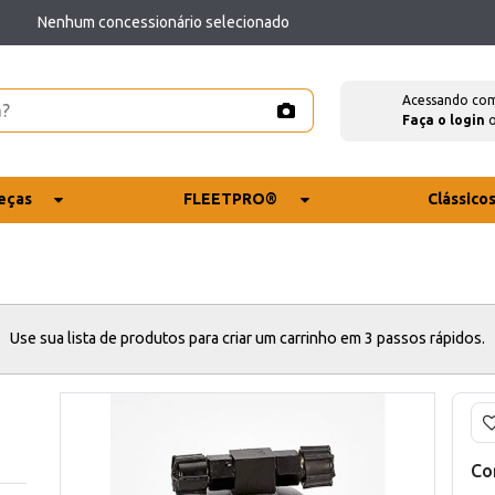
Nenhum concessionário selecionado
Acessando co
Faça o login
eças
FLEETPRO®
Clássico
Use sua lista de produtos para criar um carrinho em 3 passos rápidos.
Co