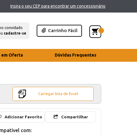
Insira o seu CEP para encontrar um concessionário
mo convidado
Carrinho Fácil
ou
cadastre-se
s em Oferta
Dúvidas Frequentes
Carregar lista de Excel
Adicionar Favorito
Compartilhar
mpativel com: