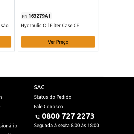
163279A1
48145970
PN
PN
ssão
Hydraulic Oil Filter Case CE
Filtro de com
x 75 mm L Ca
Ver Preço
V
SAC
n
Status do Pedido
E
Fale Conosco
0800 727 2273
Segunda à sexta 8:00 às 18:00
sionário