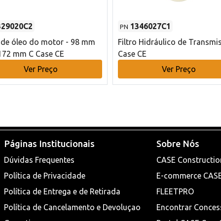
329020C2
1346027C1
PN
o de óleo do motor - 98 mm
Filtro Hidráulico de Transmi
172 mm C Case CE
Case CE
Ver Preço
Ver Preço
Páginas Institucionais
Sobre Nós
Dúvidas Frequentes
CASE Constructio
Política de Privacidade
E-commerce CAS
Política de Entrega e de Retirada
FLEETPRO
Política de Cancelamento e Devoluçao
Encontrar Conces