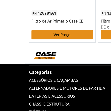
128781A1
1
PN
PN
l - 80 mm DE
Filtro de Ar Primário Case CE
Filtr
DE x 
o
Ver Preço
Categorias
ACESSÓRIOS E CAÇAMBAS
ALTERNADORES E MOTORES DE PARTIDA
BATERIAS E ACESSÓRIOS
CHASSI E ESTRUTURA