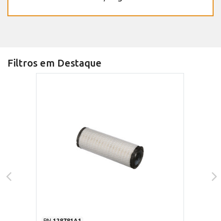
Filtros em Destaque
PN
128781A1