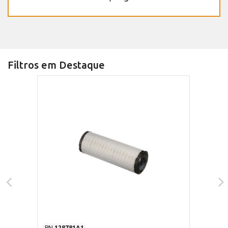
Filtros em Destaque
PN
128781A1