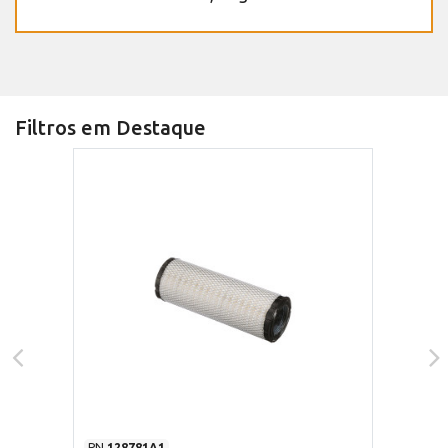
Filtros em Destaque
PN
128781A1