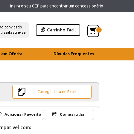
Insira o seu CEP para encontrar um concessionário
mo convidado
Carrinho Fácil
ou
cadastre-se
s em Oferta
Dúvidas Frequentes
Carregar lista de Excel
Adicionar Favorito
Compartilhar
mpativel com: