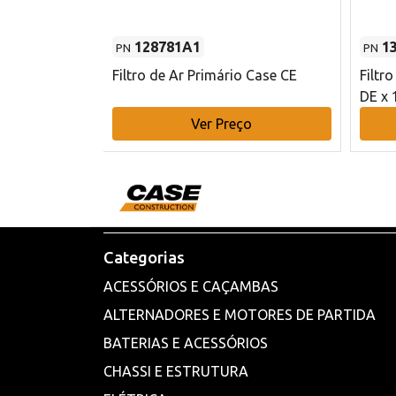
128781A1
1
PN
PN
l - 80 mm DE
Filtro de Ar Primário Case CE
Filtr
DE x 
o
Ver Preço
Categorias
ACESSÓRIOS E CAÇAMBAS
ALTERNADORES E MOTORES DE PARTIDA
BATERIAS E ACESSÓRIOS
CHASSI E ESTRUTURA