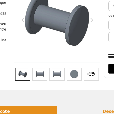
 que
eças
ou 
 seu
ntre
uina
cote
Dese