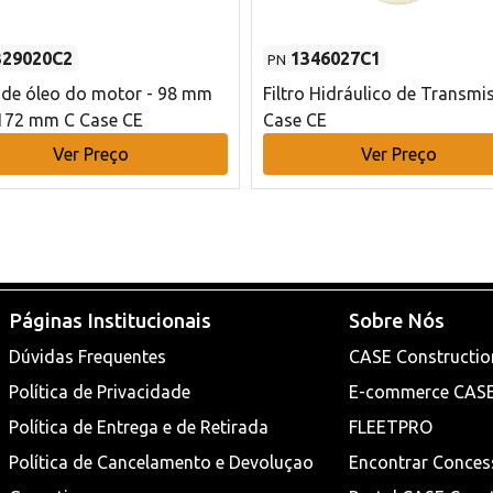
329020C2
1346027C1
PN
o de óleo do motor - 98 mm
Filtro Hidráulico de Transmi
172 mm C Case CE
Case CE
Ver Preço
Ver Preço
Páginas Institucionais
Sobre Nós
Dúvidas Frequentes
CASE Constructio
Política de Privacidade
E-commerce CAS
Política de Entrega e de Retirada
FLEETPRO
Política de Cancelamento e Devoluçao
Encontrar Conces