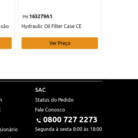
163279A1
48145970
PN
PN
ssão
Hydraulic Oil Filter Case CE
Filtro de com
x 75 mm L Ca
Ver Preço
V
SAC
n
Status do Pedido
E
Fale Conosco
0800 727 2273
Segunda à sexta 8:00 às 18:00
sionário