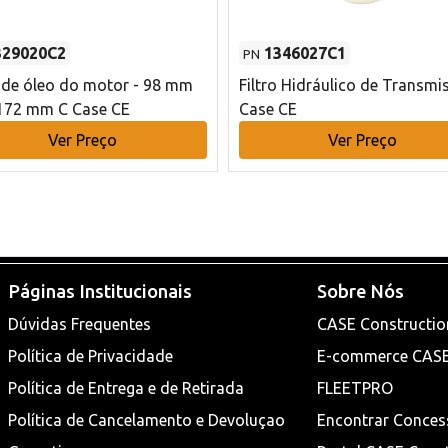
329020C2
1346027C1
PN
o de óleo do motor - 98 mm
Filtro Hidráulico de Transmi
172 mm C Case CE
Case CE
Ver Preço
Ver Preço
Páginas Institucionais
Sobre Nós
Dúvidas Frequentes
CASE Constructio
Política de Privacidade
E-commerce CAS
Política de Entrega e de Retirada
FLEETPRO
Política de Cancelamento e Devoluçao
Encontrar Conces