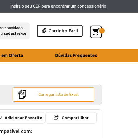
Insira o seu CEP para encontrar um concessionário
mo convidado
Carrinho Fácil
ou
cadastre-se
s em Oferta
Dúvidas Frequentes
Carregar lista de Excel
Adicionar Favorito
Compartilhar
mpativel com: