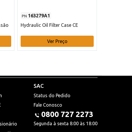
163279A1
48145970
PN
PN
ssão
Hydraulic Oil Filter Case CE
Filtro de com
x 75 mm L Ca
Ver Preço
V
SAC
n
Status do Pedido
E
Fale Conosco
0800 727 2273
Segunda à sexta 8:00 às 18:00
sionário