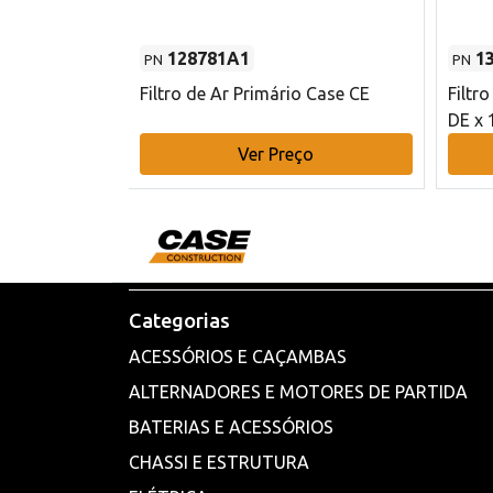
128781A1
1
PN
PN
l - 80 mm DE
Filtro de Ar Primário Case CE
Filtr
DE x 
o
Ver Preço
Categorias
ACESSÓRIOS E CAÇAMBAS
ALTERNADORES E MOTORES DE PARTIDA
BATERIAS E ACESSÓRIOS
CHASSI E ESTRUTURA