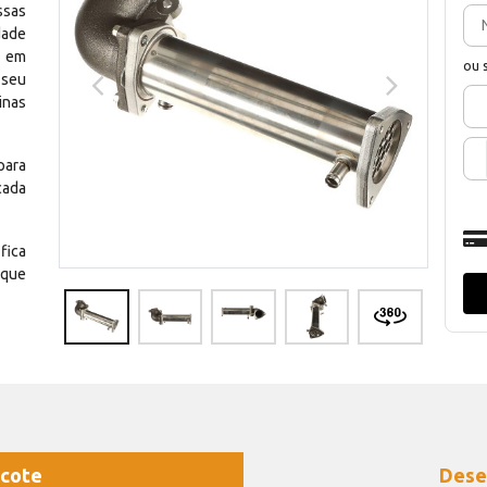
ssas
dade
e em
ou 
 seu
inas
para
cada
fica
 que
cote
Dese