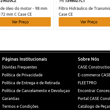
329020C2
1346027C1
PN
o de óleo do motor - 98 mm
Filtro Hidráulico de Transmi
172 mm C Case CE
Case CE
Ver Preço
Ver Preço
Páginas Institucionais
Sobre Nós
Dúvidas Frequentes
CASE Constructio
Política de Privacidade
E-commerce CAS
Política de Entrega e de Retirada
FLEETPRO
Política de Cancelamento e Devoluçao
Encontrar Conces
Garantias
Portal CASE Cons
Termos e Condições
Catálogo de Peça