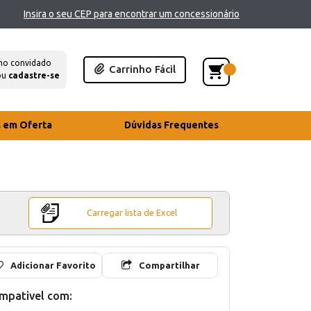
Insira o seu CEP para encontrar um concessionário
mo convidado
Carrinho Fácil
ou
cadastre-se
s em Oferta
Dúvidas Frequentes
Carregar lista de Excel
Adicionar Favorito
Compartilhar
mpativel com: