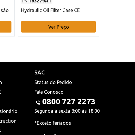
163279A1
48145970
PN
PN
ssão
Hydraulic Oil Filter Case CE
Filtro de com
x 75 mm L Ca
Ver Preço
V
SAC
n
Status do Pedido
E
Fale Conosco
0800 727 2273
Segunda à sexta 8:00 às 18:00
sionário
truction
*Exceto feriados
s