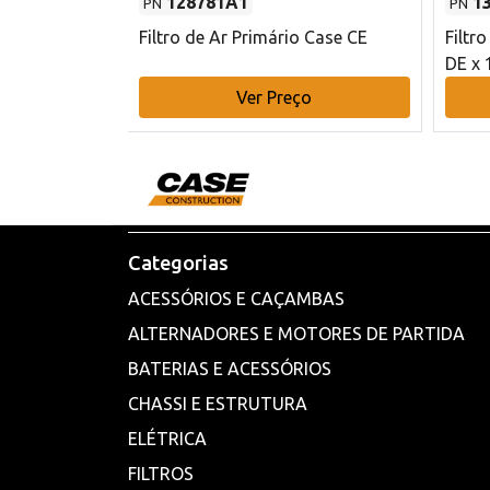
128781A1
1
PN
PN
l - 80 mm DE
Filtro de Ar Primário Case CE
Filtr
DE x 
o
Ver Preço
Categorias
ACESSÓRIOS E CAÇAMBAS
ALTERNADORES E MOTORES DE PARTIDA
BATERIAS E ACESSÓRIOS
CHASSI E ESTRUTURA
ELÉTRICA
FILTROS