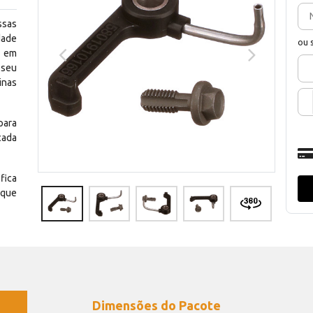
ssas
dade
ou 
e em
 seu
inas
para
cada
fica
 que
Dimensões do Pacote