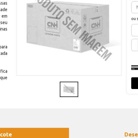
ssas
dade
e em
ou 
 seu
inas
para
cada
fica
 que
cote
Dese