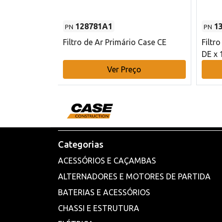
128781A1
1
PN
PN
l - 80 mm DE
Filtro de Ar Primário Case CE
Filtr
DE x 
o
Ver Preço
Categorias
ACESSÓRIOS E CAÇAMBAS
ALTERNADORES E MOTORES DE PARTIDA
BATERIAS E ACESSÓRIOS
CHASSI E ESTRUTURA