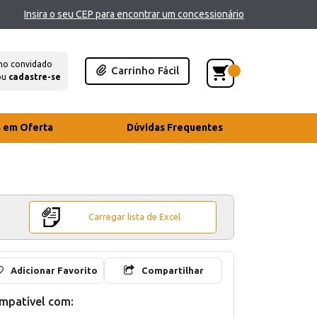
Insira o seu CEP para encontrar um concessionário
mo convidado
Carrinho Fácil
ou
cadastre-se
s em Oferta
Dúvidas Frequentes
Carregar lista de Excel
Adicionar Favorito
Compartilhar
mpativel com: