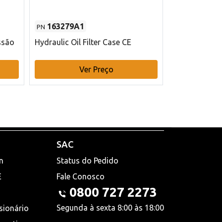
163279A1
48145970
PN
PN
ssão
Hydraulic Oil Filter Case CE
Filtro de com
x 75 mm L Ca
Ver Preço
V
SAC
n
Status do Pedido
E
Fale Conosco
0800 727 2273
Segunda à sexta 8:00 às 18:00
sionário