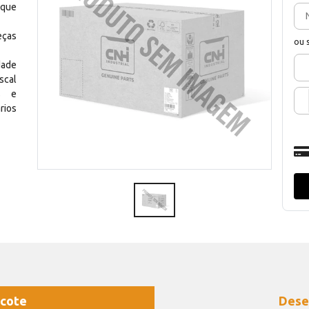
 que
eças
ou 
dade
scal
os e
rios
cote
Dese