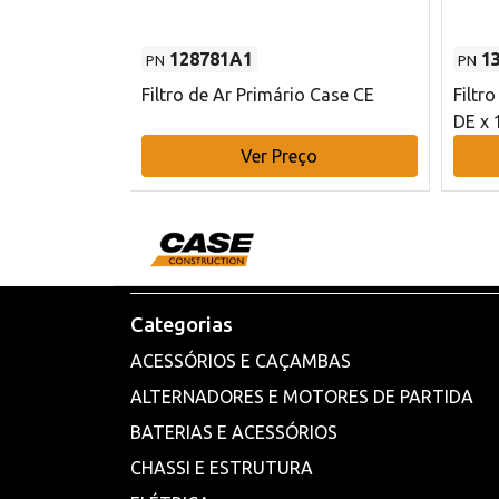
128781A1
1
PN
PN
l - 80 mm DE
Filtro de Ar Primário Case CE
Filtr
DE x 
o
Ver Preço
Categorias
ACESSÓRIOS E CAÇAMBAS
ALTERNADORES E MOTORES DE PARTIDA
BATERIAS E ACESSÓRIOS
CHASSI E ESTRUTURA