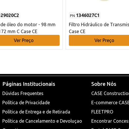
329020C2
1346027C1
PN
o de óleo do motor - 98 mm
Filtro Hidráulico de Transmi
172 mm C Case CE
Case CE
Ver Preço
Ver Preço
Páginas Institucionais
Sobre Nós
Dúvidas Frequentes
CASE Constructio
Política de Privacidade
E-commerce CAS
Política de Entrega e de Retirada
FLEETPRO
Política de Cancelamento e Devoluçao
Encontrar Conces