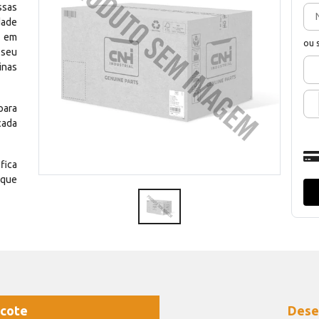
ssas
dade
e em
ou 
 seu
inas
para
cada
fica
 que
cote
Dese