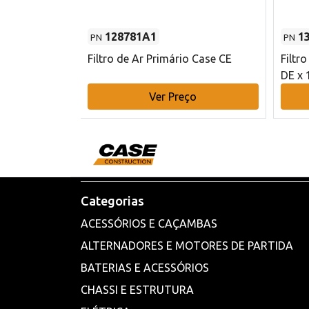
128781A1
1
PN
PN
l - 80 mm DE
Filtro de Ar Primário Case CE
Filtr
DE x 
o
Ver Preço
Categorias
ACESSÓRIOS E CAÇAMBAS
ALTERNADORES E MOTORES DE PARTIDA
BATERIAS E ACESSÓRIOS
CHASSI E ESTRUTURA