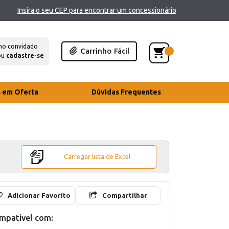
Insira o seu CEP para encontrar um concessionário
mo convidado
Carrinho Fácil
ou
cadastre-se
s em Oferta
Dúvidas Frequentes
Carregar lista de Excel
Adicionar Favorito
Compartilhar
mpativel com: