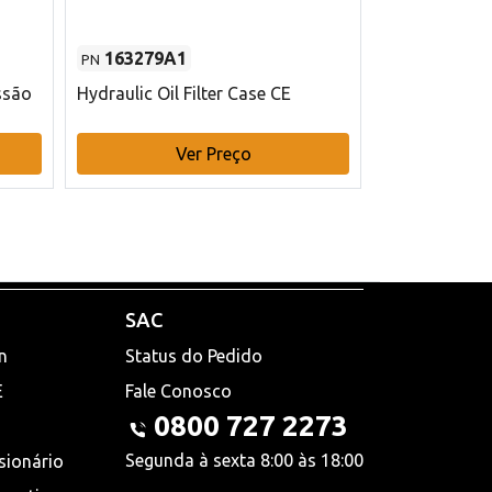
163279A1
48145970
PN
PN
ssão
Hydraulic Oil Filter Case CE
Filtro de com
x 75 mm L Ca
Ver Preço
V
SAC
n
Status do Pedido
E
Fale Conosco
0800 727 2273
Segunda à sexta 8:00 às 18:00
sionário