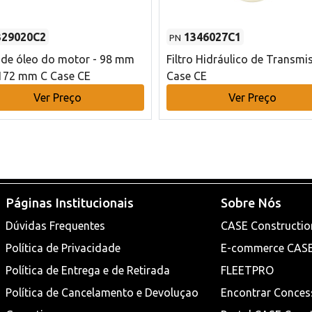
329020C2
1346027C1
PN
o de óleo do motor - 98 mm
Filtro Hidráulico de Transmi
172 mm C Case CE
Case CE
Ver Preço
Ver Preço
Páginas Institucionais
Sobre Nós
Dúvidas Frequentes
CASE Constructio
Política de Privacidade
E-commerce CAS
Política de Entrega e de Retirada
FLEETPRO
Política de Cancelamento e Devoluçao
Encontrar Conces