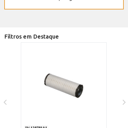
Filtros em Destaque
PN
128781A1