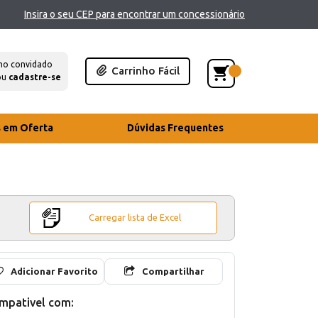
Insira o seu CEP para encontrar um concessionário
mo convidado
Carrinho Fácil
ou
cadastre-se
s em Oferta
Dúvidas Frequentes
Carregar lista de Excel
Adicionar Favorito
Compartilhar
mpativel com: