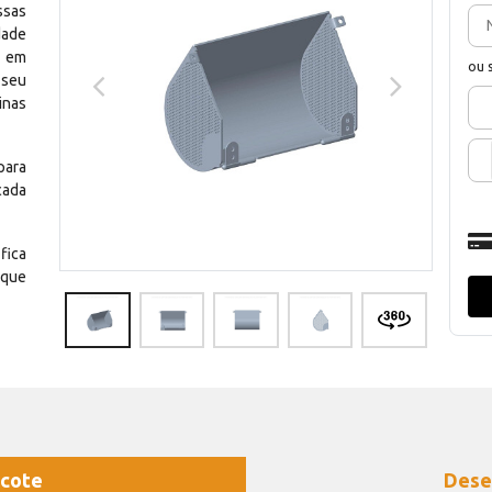
ssas
dade
e em
ou 
 seu
inas
para
cada
fica
 que
cote
Dese