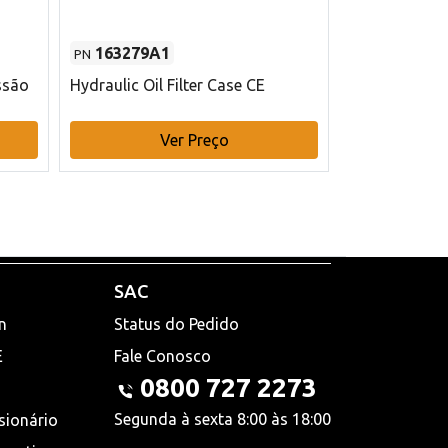
163279A1
48145970
PN
PN
ssão
Hydraulic Oil Filter Case CE
Filtro de com
x 75 mm L Ca
Ver Preço
V
SAC
n
Status do Pedido
E
Fale Conosco
0800 727 2273
Segunda à sexta 8:00 às 18:00
sionário