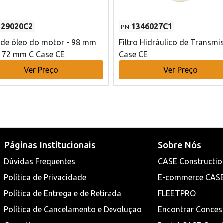
329020C2
1346027C1
PN
o de óleo do motor - 98 mm
Filtro Hidráulico de Transmi
172 mm C Case CE
Case CE
Ver Preço
Ver Preço
Páginas Institucionais
Sobre Nós
Dúvidas Frequentes
CASE Constructio
Política de Privacidade
E-commerce CAS
Política de Entrega e de Retirada
FLEETPRO
Política de Cancelamento e Devoluçao
Encontrar Conces