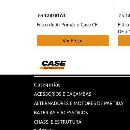
128781A1
1
PN
PN
l - 80 mm DE
Filtro de Ar Primário Case CE
Filtr
DE x 
o
Ver Preço
Categorias
ACESSÓRIOS E CAÇAMBAS
ALTERNADORES E MOTORES DE PARTIDA
BATERIAS E ACESSÓRIOS
CHASSI E ESTRUTURA