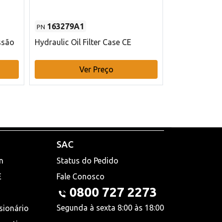
163279A1
48145970
PN
PN
ssão
Hydraulic Oil Filter Case CE
Filtro de com
x 75 mm L Ca
Ver Preço
V
SAC
n
Status do Pedido
E
Fale Conosco
0800 727 2273
Segunda à sexta 8:00 às 18:00
sionário