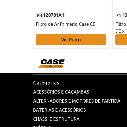
128781A1
1
PN
PN
l - 80 mm DE
Filtro de Ar Primário Case CE
Filtr
DE x 
o
Ver Preço
Categorias
ACESSÓRIOS E CAÇAMBAS
ALTERNADORES E MOTORES DE PARTIDA
BATERIAS E ACESSÓRIOS
CHASSI E ESTRUTURA