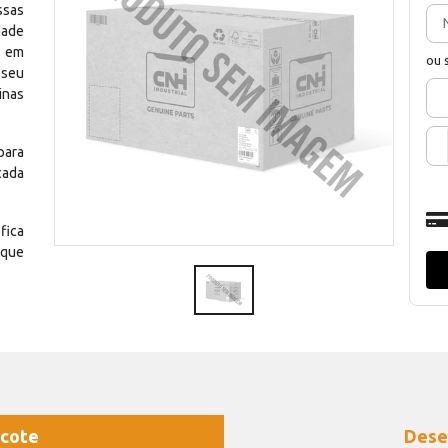
ssas
dade
e em
ou 
 seu
inas
para
cada
fica
 que
cote
Dese