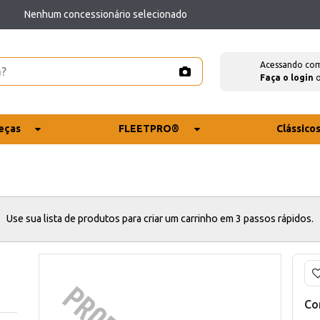
Nenhum concessionário selecionado
Acessando co
Faça o login
eças
FLEETPRO®
Clássico
Use sua lista de produtos para criar um carrinho em 3 passos rápidos.
Co