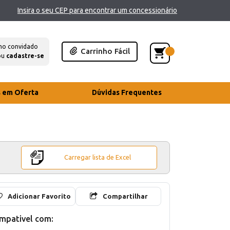
Insira o seu CEP para encontrar um concessionário
mo convidado
Carrinho Fácil
ou
cadastre-se
s em Oferta
Dúvidas Frequentes
Carregar lista de Excel
Adicionar Favorito
Compartilhar
mpativel com: