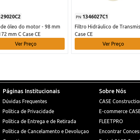
329020C2
1346027C1
PN
o de óleo do motor - 98 mm
Filtro Hidráulico de Transmi
172 mm C Case CE
Case CE
Ver Preço
Ver Preço
Páginas Institucionais
Sobre Nós
Dúvidas Frequentes
CASE Constructio
Política de Privacidade
E-commerce CAS
Política de Entrega e de Retirada
FLEETPRO
Política de Cancelamento e Devoluçao
Encontrar Conces