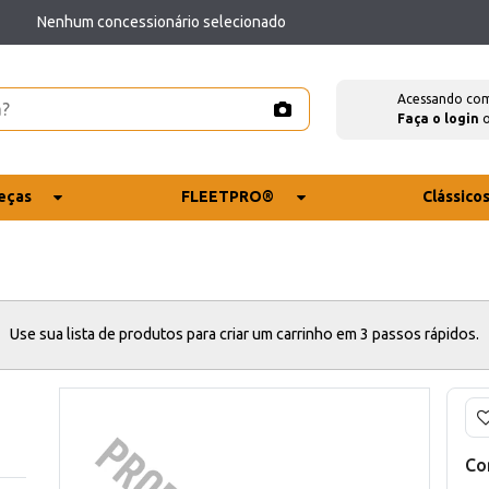
Nenhum concessionário selecionado
Acessando co
Faça o login
eças
FLEETPRO®
Clássico
Use sua lista de produtos para criar um carrinho em 3 passos rápidos.
Co