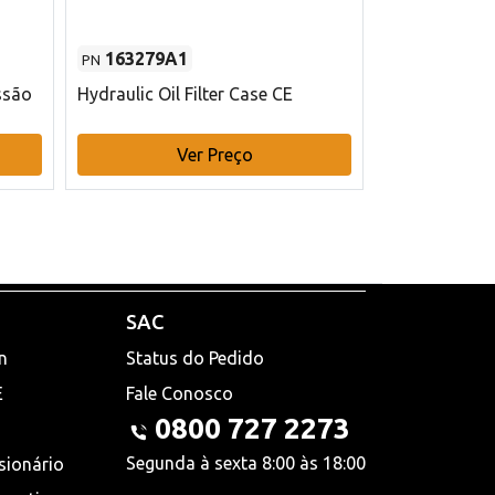
163279A1
48145970
PN
PN
ssão
Hydraulic Oil Filter Case CE
Filtro de com
x 75 mm L Ca
Ver Preço
V
SAC
n
Status do Pedido
E
Fale Conosco
0800 727 2273
Segunda à sexta 8:00 às 18:00
sionário