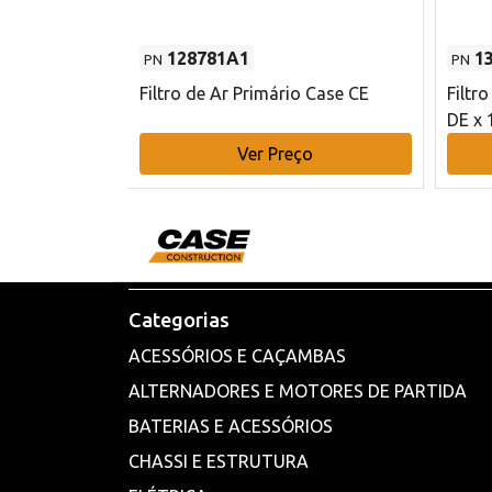
128781A1
1
PN
PN
l - 80 mm DE
Filtro de Ar Primário Case CE
Filtr
DE x 
o
Ver Preço
Categorias
ACESSÓRIOS E CAÇAMBAS
ALTERNADORES E MOTORES DE PARTIDA
BATERIAS E ACESSÓRIOS
CHASSI E ESTRUTURA