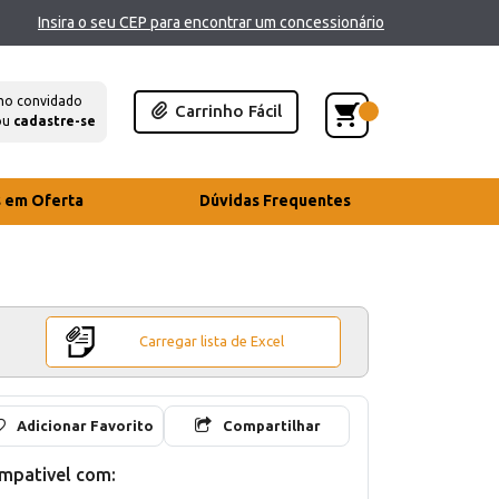
Insira o seu CEP para encontrar um concessionário
mo convidado
Carrinho Fácil
ou
cadastre-se
s em Oferta
Dúvidas Frequentes
Carregar lista de Excel
Adicionar Favorito
Compartilhar
mpativel com: