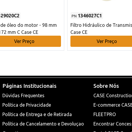
329020C2
1346027C1
PN
o de óleo do motor - 98 mm
Filtro Hidráulico de Transmi
172 mm C Case CE
Case CE
Ver Preço
Ver Preço
Páginas Institucionais
Sobre Nós
Dúvidas Frequentes
CASE Constructio
Política de Privacidade
E-commerce CAS
Política de Entrega e de Retirada
FLEETPRO
Política de Cancelamento e Devoluçao
Encontrar Conces