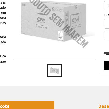
ssas
dade
e em
ou 
 seu
inas
para
cada
fica
 que
cote
Dese