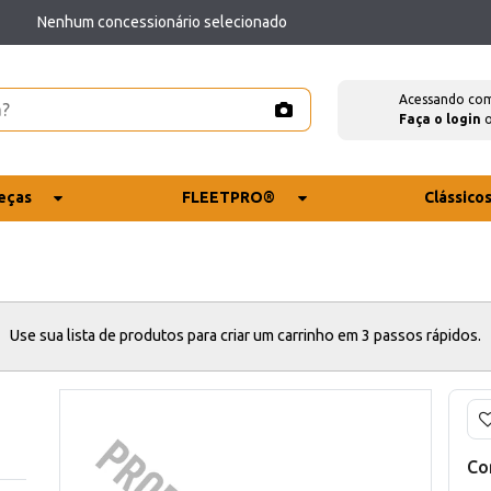
Nenhum concessionário selecionado
Acessando co
Faça o login
eças
FLEETPRO®
Clássico
Use sua lista de produtos para criar um carrinho em 3 passos rápidos.
Co