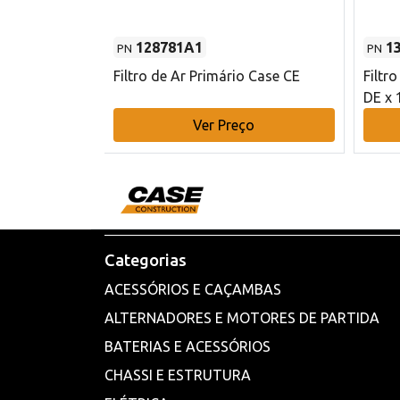
128781A1
1
PN
PN
l - 80 mm DE
Filtro de Ar Primário Case CE
Filtr
DE x 
o
Ver Preço
Categorias
ACESSÓRIOS E CAÇAMBAS
ALTERNADORES E MOTORES DE PARTIDA
BATERIAS E ACESSÓRIOS
CHASSI E ESTRUTURA