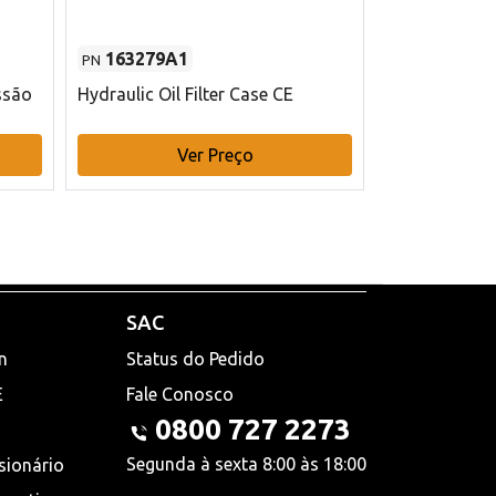
163279A1
48145970
PN
PN
ssão
Hydraulic Oil Filter Case CE
Filtro de com
x 75 mm L Ca
Ver Preço
V
SAC
n
Status do Pedido
E
Fale Conosco
0800 727 2273
Segunda à sexta 8:00 às 18:00
sionário