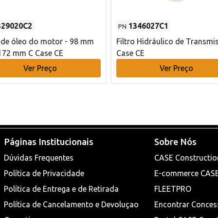
329020C2
1346027C1
PN
o de óleo do motor - 98 mm
Filtro Hidráulico de Transmi
172 mm C Case CE
Case CE
Ver Preço
Ver Preço
Páginas Institucionais
Sobre Nós
Dúvidas Frequentes
CASE Constructio
Política de Privacidade
E-commerce CAS
Política de Entrega e de Retirada
FLEETPRO
Política de Cancelamento e Devoluçao
Encontrar Conces