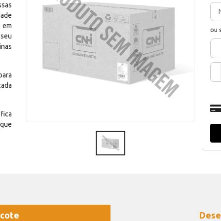
ssas
dade
e em
ou 
 seu
inas
para
cada
fica
 que
cote
Dese