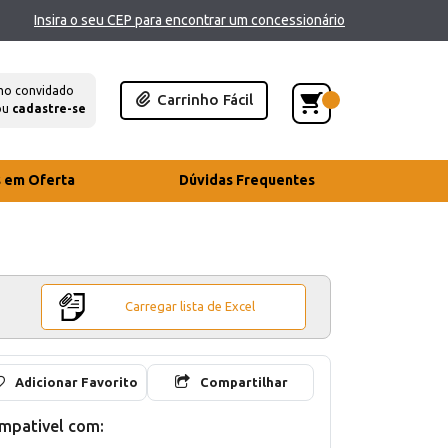
Insira o seu CEP para encontrar um concessionário
mo convidado
Carrinho Fácil
ou
cadastre-se
s em Oferta
Dúvidas Frequentes
Carregar lista de Excel
Adicionar Favorito
Compartilhar
mpativel com: