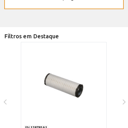
Filtros em Destaque
PN
128781A1