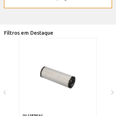
Filtros em Destaque
PN
128781A1