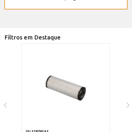
Filtros em Destaque
PN
128781A1