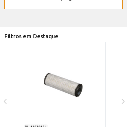
Filtros em Destaque
PN
128781A1