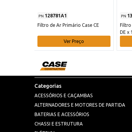
128781A1
1
PN
PN
l - 80 mm DE
Filtro de Ar Primário Case CE
Filtr
DE x 
o
Ver Preço
Categorias
ACESSÓRIOS E CAÇAMBAS
ALTERNADORES E MOTORES DE PARTIDA
BATERIAS E ACESSÓRIOS
CHASSI E ESTRUTURA