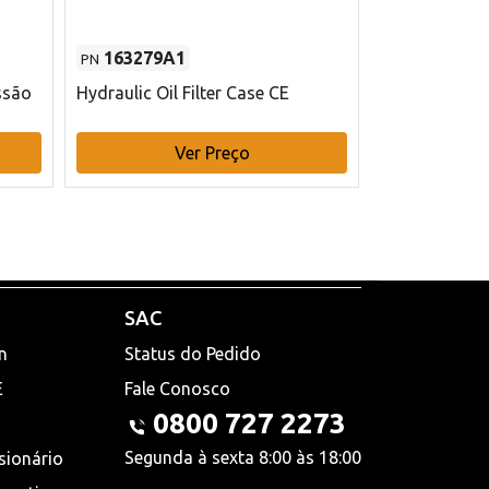
163279A1
48145970
PN
PN
ssão
Hydraulic Oil Filter Case CE
Filtro de com
x 75 mm L Ca
Ver Preço
V
SAC
n
Status do Pedido
E
Fale Conosco
0800 727 2273
Segunda à sexta 8:00 às 18:00
sionário