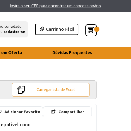
Insira o seu CEP para encontrar um concessionário
mo convidado
Carrinho Fácil
ou
cadastre-se
s em Oferta
Dúvidas Frequentes
Carregar lista de Excel
Adicionar Favorito
Compartilhar
mpativel com: