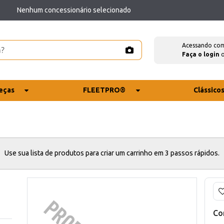
Nenhum concessionário selecionado
Acessando co
Faça o login
eças
FLEETPRO®
Clássico
Use sua lista de produtos para criar um carrinho em 3 passos rápidos.
Co