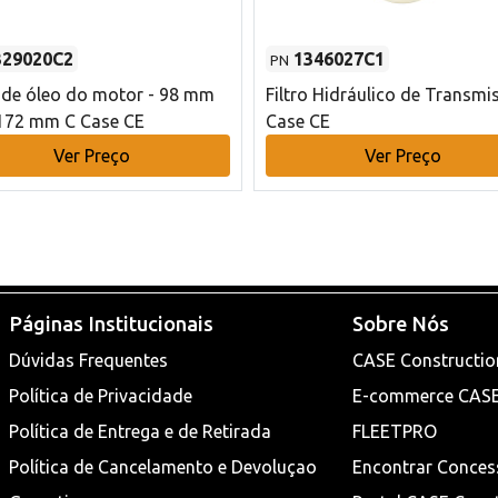
329020C2
1346027C1
PN
o de óleo do motor - 98 mm
Filtro Hidráulico de Transmi
172 mm C Case CE
Case CE
Ver Preço
Ver Preço
Páginas Institucionais
Sobre Nós
Dúvidas Frequentes
CASE Constructio
Política de Privacidade
E-commerce CAS
Política de Entrega e de Retirada
FLEETPRO
Política de Cancelamento e Devoluçao
Encontrar Conces