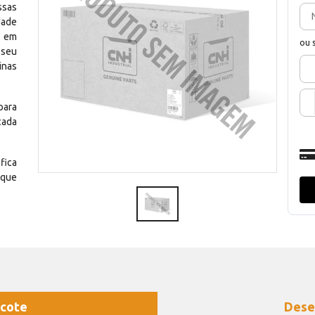
ssas
dade
e em
ou 
 seu
inas
para
cada
fica
 que
cote
Dese