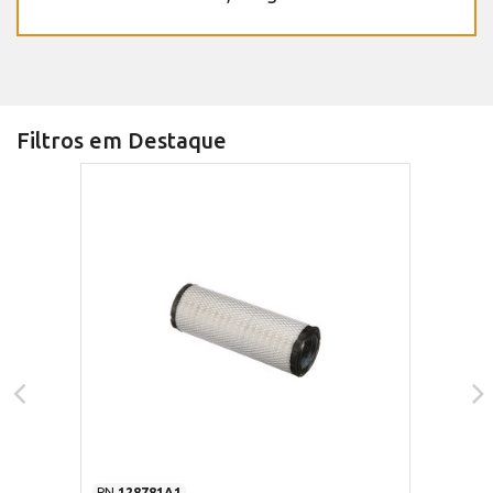
Filtros em Destaque
PN
128781A1