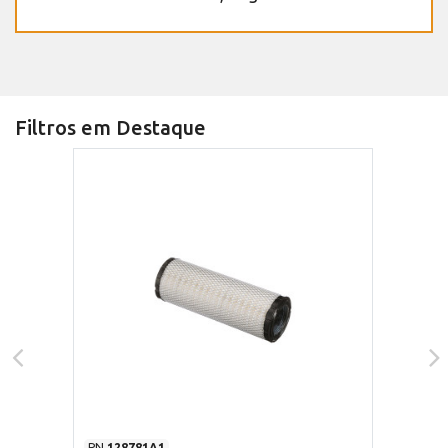
Filtros em Destaque
PN
128781A1