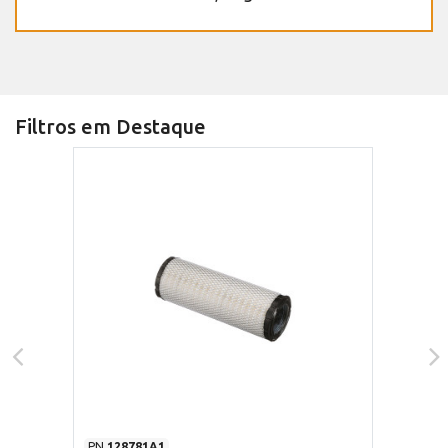
Filtros em Destaque
PN
128781A1