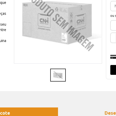
 que
eças
ou 
 seu
ntre
uina
cote
Dese