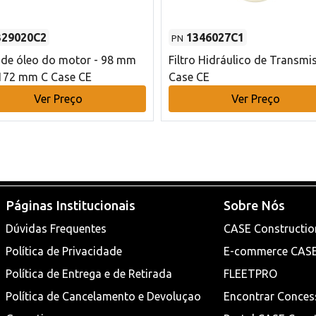
329020C2
1346027C1
PN
o de óleo do motor - 98 mm
Filtro Hidráulico de Transmi
172 mm C Case CE
Case CE
Ver Preço
Ver Preço
Páginas Institucionais
Sobre Nós
Dúvidas Frequentes
CASE Constructio
Política de Privacidade
E-commerce CAS
Política de Entrega e de Retirada
FLEETPRO
Política de Cancelamento e Devoluçao
Encontrar Conces