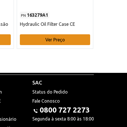
163279A1
48145970
PN
PN
ssão
Hydraulic Oil Filter Case CE
Filtro de com
x 75 mm L Ca
Ver Preço
V
SAC
n
Status do Pedido
E
Fale Conosco
0800 727 2273
Segunda à sexta 8:00 às 18:00
sionário