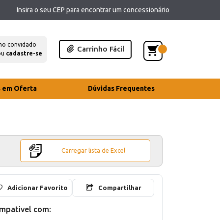
Insira o seu CEP para encontrar um concessionário
mo convidado
Carrinho Fácil
ou
cadastre-se
s em Oferta
Dúvidas Frequentes
Carregar lista de Excel
Adicionar Favorito
Compartilhar
mpativel com: