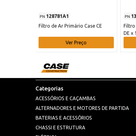
128781A1
1
PN
PN
l - 80 mm DE
Filtro de Ar Primário Case CE
Filtr
DE x 
o
Ver Preço
Categorias
ACESSÓRIOS E CAÇAMBAS
ALTERNADORES E MOTORES DE PARTIDA
BATERIAS E ACESSÓRIOS
CHASSI E ESTRUTURA