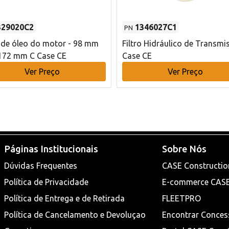
329020C2
1346027C1
PN
o de óleo do motor - 98 mm
Filtro Hidráulico de Transmi
172 mm C Case CE
Case CE
Ver Preço
Ver Preço
Páginas Institucionais
Sobre Nós
Dúvidas Frequentes
CASE Constructio
Política de Privacidade
E-commerce CAS
Política de Entrega e de Retirada
FLEETPRO
Política de Cancelamento e Devoluçao
Encontrar Conces