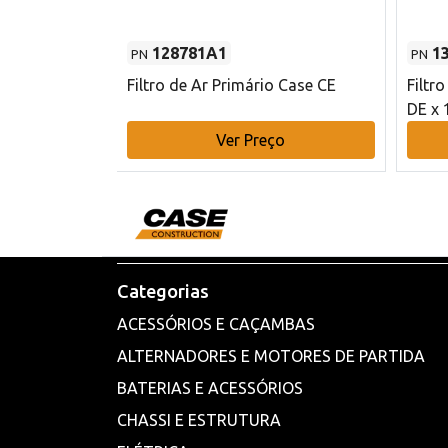
128781A1
1
PN
PN
l - 80 mm DE
Filtro de Ar Primário Case CE
Filtr
DE x 
o
Ver Preço
Categorias
ACESSÓRIOS E CAÇAMBAS
ALTERNADORES E MOTORES DE PARTIDA
BATERIAS E ACESSÓRIOS
CHASSI E ESTRUTURA