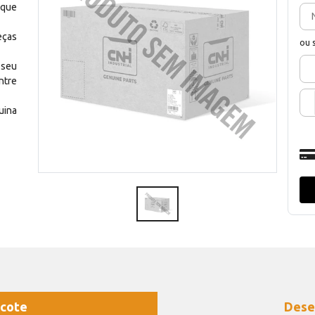
 que
eças
ou 
 seu
ntre
uina
cote
Dese