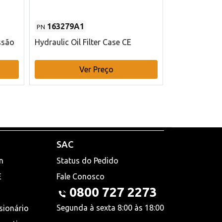
163279A1
48145970
PN
PN
ssão
Hydraulic Oil Filter Case CE
Filtro de com
x 75 mm L Ca
Ver Preço
V
SAC
n
Status do Pedido
E
Fale Conosco
0800 727 2273
Segunda à sexta 8:00 às 18:00
sionário