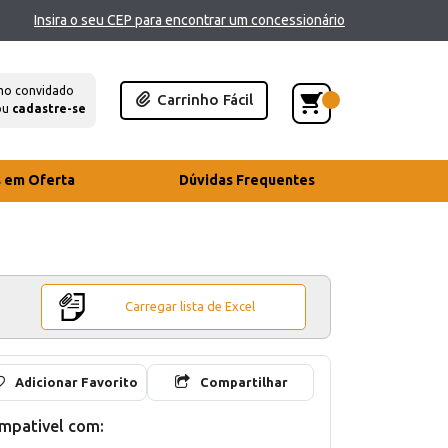
Insira o seu CEP para encontrar um concessionário
mo convidado
Carrinho Fácil
ou
cadastre-se
s em Oferta
Dúvidas Frequentes
Carregar lista de Excel
Adicionar Favorito
Compartilhar
mpativel com: