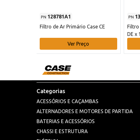
128781A1
1
PN
PN
l - 80 mm DE
Filtro de Ar Primário Case CE
Filtr
DE x 
o
Ver Preço
Categorias
ACESSÓRIOS E CAÇAMBAS
ALTERNADORES E MOTORES DE PARTIDA
BATERIAS E ACESSÓRIOS
CHASSI E ESTRUTURA