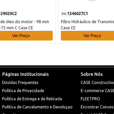
329020C2
1346027C1
PN
o de óleo do motor - 98 mm
Filtro Hidráulico de Transmi
172 mm C Case CE
Case CE
Ver Preço
Ver Preço
Páginas Institucionais
Sobre Nós
Dúvidas Frequentes
CASE Constructio
Política de Privacidade
E-commerce CAS
Política de Entrega e de Retirada
FLEETPRO
Política de Cancelamento e Devoluçao
Encontrar Conces