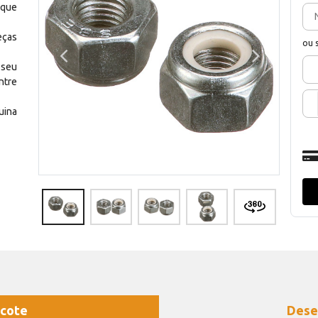
 que
eças
ou 
 seu
ntre
uina
cote
Dese