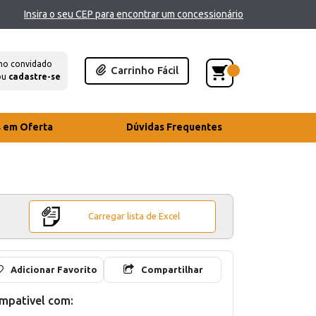
Insira o seu CEP para encontrar um concessionário
mo convidado
Carrinho Fácil
ou
cadastre-se
s em Oferta
Dúvidas Frequentes
Carregar lista de Excel
Adicionar Favorito
Compartilhar
mpativel com: