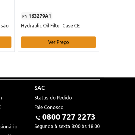
163279A1
48145970
PN
PN
ssão
Hydraulic Oil Filter Case CE
Filtro de com
x 75 mm L Ca
Ver Preço
V
SAC
n
Status do Pedido
E
Fale Conosco
0800 727 2273
Segunda à sexta 8:00 às 18:00
sionário