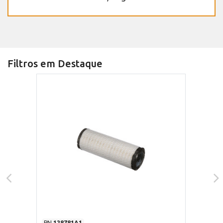
Filtros em Destaque
PN
128781A1