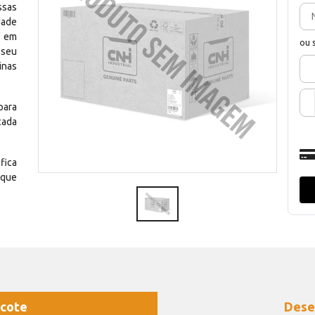
ssas
dade
e em
ou 
 seu
inas
para
cada
fica
 que
cote
Dese