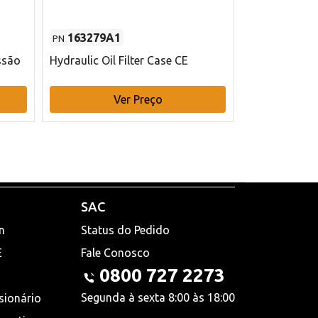
163279A1
48145970
PN
PN
ssão
Hydraulic Oil Filter Case CE
Filtro de com
x 75 mm L Ca
Ver Preço
V
SAC
n
Status do Pedido
E
Fale Conosco
0800 727 2273
Segunda à sexta 8:00 às 18:00
sionário