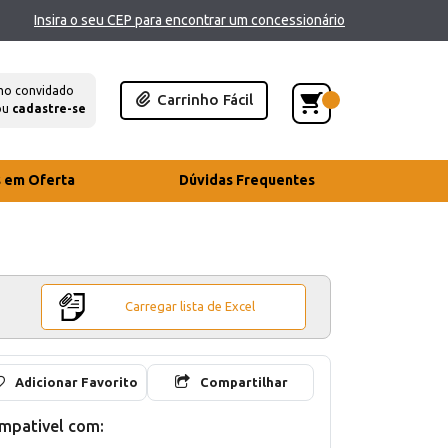
Insira o seu CEP para encontrar um concessionário
mo convidado
Carrinho Fácil
ou
cadastre-se
s em Oferta
Dúvidas Frequentes
Carregar lista de Excel
Adicionar Favorito
Compartilhar
mpativel com: