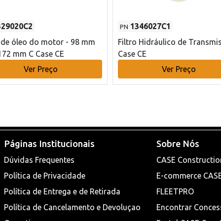
329020C2
1346027C1
PN
o de óleo do motor - 98 mm
Filtro Hidráulico de Transmi
172 mm C Case CE
Case CE
Ver Preço
Ver Preço
Páginas Institucionais
Sobre Nós
Dúvidas Frequentes
CASE Constructio
Política de Privacidade
E-commerce CAS
Política de Entrega e de Retirada
FLEETPRO
Política de Cancelamento e Devoluçao
Encontrar Conces