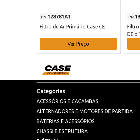
128781A1
1
PN
PN
l - 80 mm DE
Filtro de Ar Primário Case CE
Filtr
DE x 
o
Ver Preço
Categorias
ACESSÓRIOS E CAÇAMBAS
ALTERNADORES E MOTORES DE PARTIDA
BATERIAS E ACESSÓRIOS
CHASSI E ESTRUTURA