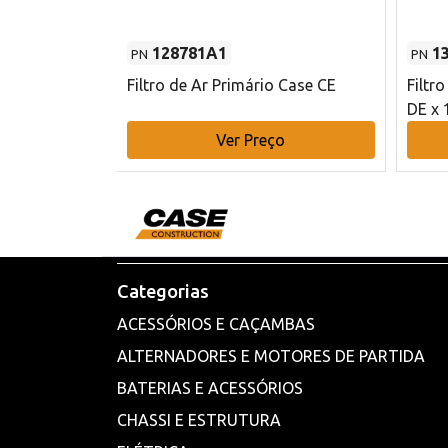
128781A1
1
PN
PN
l - 80 mm DE
Filtro de Ar Primário Case CE
Filtr
DE x 
o
Ver Preço
Categorias
ACESSÓRIOS E CAÇAMBAS
ALTERNADORES E MOTORES DE PARTIDA
BATERIAS E ACESSÓRIOS
CHASSI E ESTRUTURA