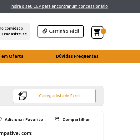
Insira o seu CEP para encontrar um concessionário
mo convidado
Carrinho Fácil
ou
cadastre-se
s em Oferta
Dúvidas Frequentes
Carregar lista de Excel
Adicionar Favorito
Compartilhar
mpativel com: