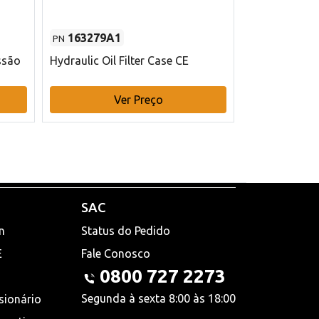
163279A1
48145970
PN
PN
ssão
Hydraulic Oil Filter Case CE
Filtro de com
x 75 mm L Ca
Ver Preço
V
SAC
n
Status do Pedido
E
Fale Conosco
0800 727 2273
Segunda à sexta 8:00 às 18:00
sionário