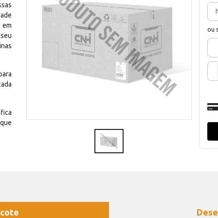
ssas
dade
e em
ou 
 seu
inas
para
cada
fica
 que
cote
Dese