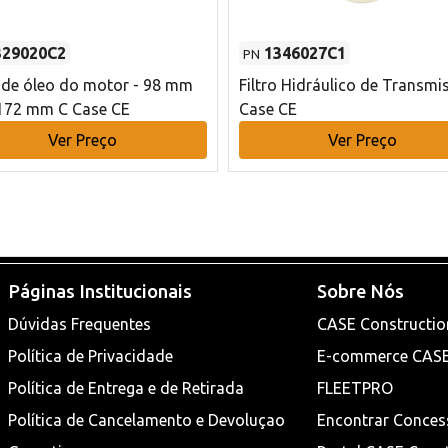
329020C2
1346027C1
PN
o de óleo do motor - 98 mm
Filtro Hidráulico de Transmi
172 mm C Case CE
Case CE
Ver Preço
Ver Preço
Páginas Institucionais
Sobre Nós
Dúvidas Frequentes
CASE Constructio
Política de Privacidade
E-commerce CAS
Política de Entrega e de Retirada
FLEETPRO
Política de Cancelamento e Devoluçao
Encontrar Conces