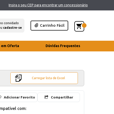
Insira o seu CEP para encontrar um concessionário
mo convidado
Carrinho Fácil
ou
cadastre-se
s em Oferta
Dúvidas Frequentes
Carregar lista de Excel
Adicionar Favorito
Compartilhar
mpativel com: