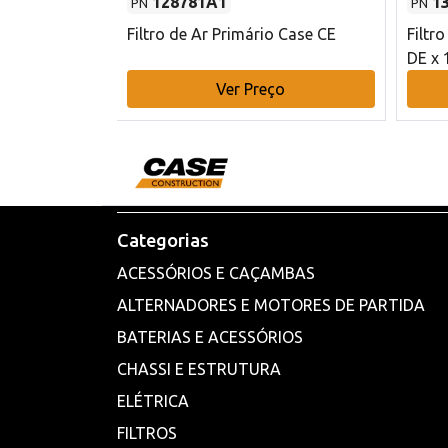
128781A1
1
PN
PN
l - 80 mm DE
Filtro de Ar Primário Case CE
Filtr
DE x 
o
Ver Preço
Categorias
ACESSÓRIOS E CAÇAMBAS
ALTERNADORES E MOTORES DE PARTIDA
BATERIAS E ACESSÓRIOS
CHASSI E ESTRUTURA
ELÉTRICA
FILTROS