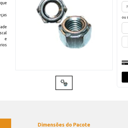
 que
eças
ou 
dade
scal
os e
rios
Dimensões do Pacote