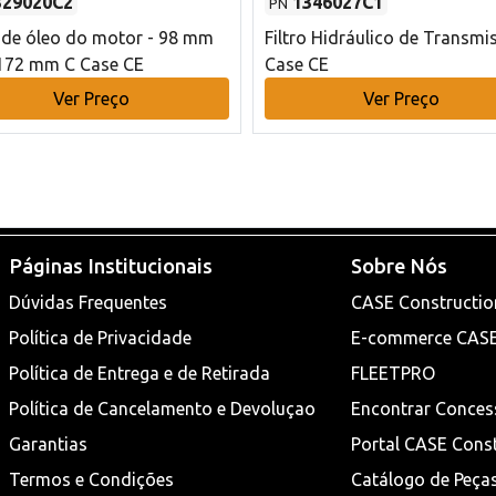
329020C2
1346027C1
PN
o de óleo do motor - 98 mm
Filtro Hidráulico de Transmi
172 mm C Case CE
Case CE
Ver Preço
Ver Preço
Páginas Institucionais
Sobre Nós
Dúvidas Frequentes
CASE Constructio
Política de Privacidade
E-commerce CAS
Política de Entrega e de Retirada
FLEETPRO
Política de Cancelamento e Devoluçao
Encontrar Conces
Garantias
Portal CASE Cons
Termos e Condições
Catálogo de Peça