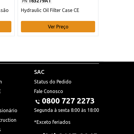
163279A1
48145970
PN
PN
ssão
Hydraulic Oil Filter Case CE
Filtro de com
x 75 mm L Ca
Ver Preço
V
SAC
n
Status do Pedido
E
Fale Conosco
0800 727 2273
Segunda à sexta 8:00 às 18:00
sionário
truction
*Exceto feriados
s