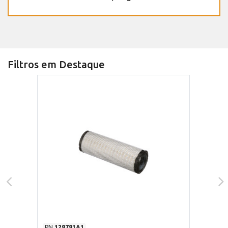
Filtros em Destaque
PN
128781A1