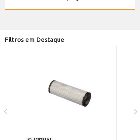
Filtros em Destaque
PN
128781A1