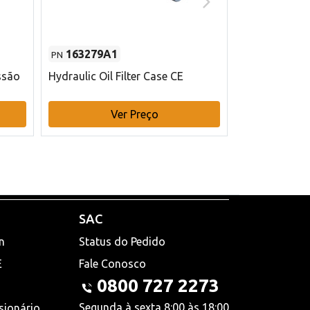
163279A1
48145970
PN
PN
ssão
Hydraulic Oil Filter Case CE
Filtro de com
x 75 mm L Ca
Ver Preço
V
SAC
n
Status do Pedido
E
Fale Conosco
0800 727 2273
Segunda à sexta 8:00 às 18:00
sionário