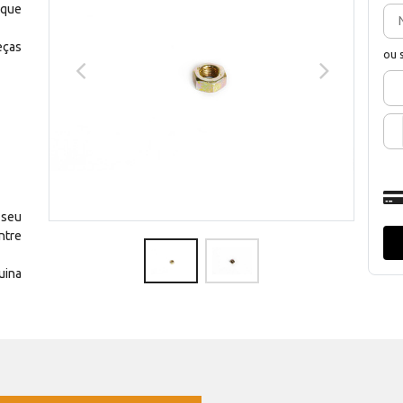
 que
eças
ou 
 seu
ntre
uina