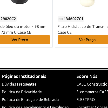
329020C2
1346027C1
PN
o de óleo do motor - 98 mm
Filtro Hidráulico de Transmi
172 mm C Case CE
Case CE
Ver Preço
Ver Preço
Páginas Institucionais
Sobre Nós
Dúvidas Frequentes
CASE Constructio
Política de Privacidade
E-commerce CAS
Política de Entrega e de Retirada
FLEETPRO
Política de Cancelamento e Devoluçao
Encontrar Conces