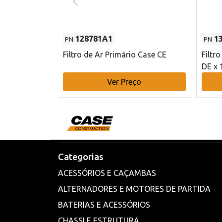
128781A1
1
PN
PN
l - 80 mm DE
Filtro de Ar Primário Case CE
Filtr
DE x 
o
Ver Preço
Categorias
ACESSÓRIOS E CAÇAMBAS
ALTERNADORES E MOTORES DE PARTIDA
BATERIAS E ACESSÓRIOS
CHASSI E ESTRUTURA