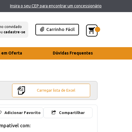
Insira o seu CEP para encontrar um concessionário
mo convidado
Carrinho Fácil
ou
cadastre-se
s em Oferta
Dúvidas Frequentes
Carregar lista de Excel
Adicionar Favorito
Compartilhar
mpativel com: