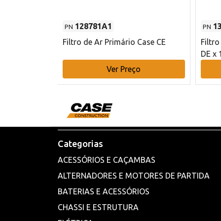
128781A1
1
PN
PN
l - 80 mm DE
Filtro de Ar Primário Case CE
Filtr
DE x 
o
Ver Preço
Categorias
ACESSÓRIOS E CAÇAMBAS
ALTERNADORES E MOTORES DE PARTIDA
BATERIAS E ACESSÓRIOS
CHASSI E ESTRUTURA