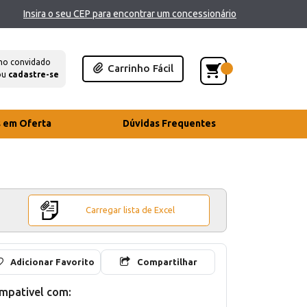
Insira o seu CEP para encontrar um concessionário
mo convidado
Carrinho Fácil
ou
cadastre-se
s em Oferta
Dúvidas Frequentes
Carregar lista de Excel
Adicionar Favorito
Compartilhar
mpativel com: