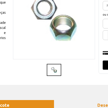
 que
eças
ou 
dade
scal
os e
rios
cote
Dese