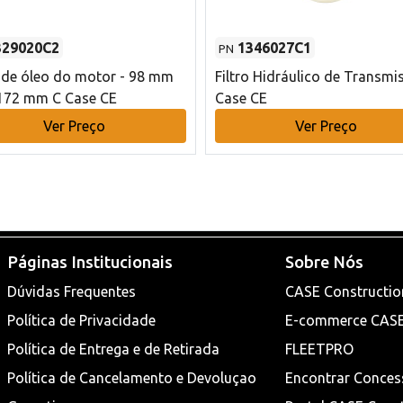
329020C2
1346027C1
PN
o de óleo do motor - 98 mm
Filtro Hidráulico de Transmi
172 mm C Case CE
Case CE
Ver Preço
Ver Preço
Páginas Institucionais
Sobre Nós
Dúvidas Frequentes
CASE Constructio
Política de Privacidade
E-commerce CAS
Política de Entrega e de Retirada
FLEETPRO
Política de Cancelamento e Devoluçao
Encontrar Conces