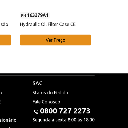
163279A1
48145970
PN
PN
ssão
Hydraulic Oil Filter Case CE
Filtro de com
x 75 mm L Ca
Ver Preço
V
SAC
n
Status do Pedido
E
Fale Conosco
0800 727 2273
Segunda à sexta 8:00 às 18:00
sionário