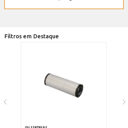
Filtros em Destaque
PN
128781A1