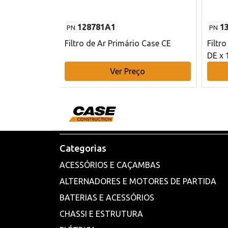
128781A1
1
PN
PN
l - 80 mm DE
Filtro de Ar Primário Case CE
Filtr
DE x 
o
Ver Preço
Categorias
ACESSÓRIOS E CAÇAMBAS
ALTERNADORES E MOTORES DE PARTIDA
BATERIAS E ACESSÓRIOS
CHASSI E ESTRUTURA