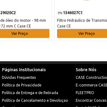
329020C2
1346027C1
PN
o de óleo do motor - 98 mm
Filtro Hidráulico de Transmi
172 mm C Case CE
Case CE
Ver Preço
Ver Preço
Páginas Institucionais
Sobre Nós
Dúvidas Frequentes
CASE Constructio
Política de Privacidade
E-commerce CAS
Política de Entrega e de Retirada
FLEETPRO
Política de Cancelamento e Devoluçao
Encontrar Conces