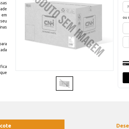
ssas
dade
e em
ou 
 seu
inas
para
cada
fica
 que
cote
Dese