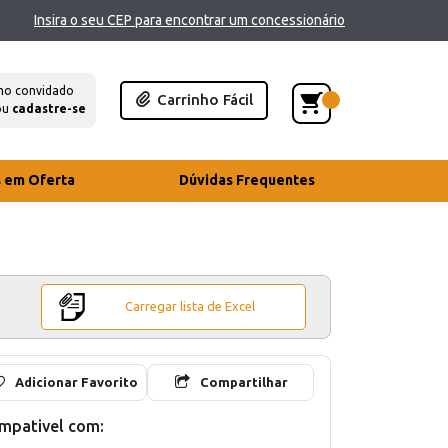
Insira o seu CEP para encontrar um concessionário
mo convidado
Carrinho Fácil
ou
cadastre-se
s em Oferta
Dúvidas Frequentes
Carregar lista de Excel
Adicionar Favorito
Compartilhar
mpativel com: