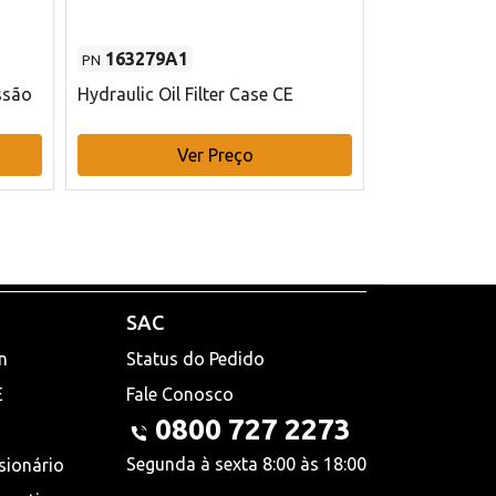
163279A1
48145970
PN
PN
ssão
Hydraulic Oil Filter Case CE
Filtro de com
x 75 mm L Ca
Ver Preço
V
SAC
n
Status do Pedido
E
Fale Conosco
0800 727 2273
Segunda à sexta 8:00 às 18:00
sionário