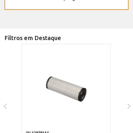
Filtros em Destaque
PN
128781A1