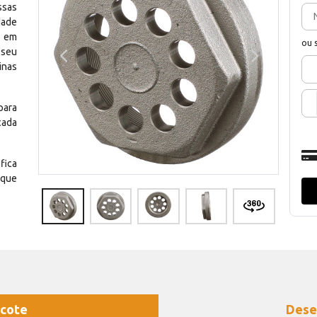
ssas
dade
e em
ou 
 seu
inas
para
cada
fica
 que
cote
Dese