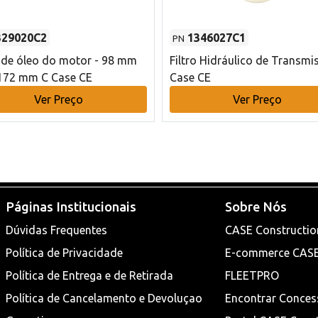
329020C2
1346027C1
PN
o de óleo do motor - 98 mm
Filtro Hidráulico de Transmi
172 mm C Case CE
Case CE
Ver Preço
Ver Preço
Páginas Institucionais
Sobre Nós
Dúvidas Frequentes
CASE Constructio
Política de Privacidade
E-commerce CAS
Política de Entrega e de Retirada
FLEETPRO
Política de Cancelamento e Devoluçao
Encontrar Conces