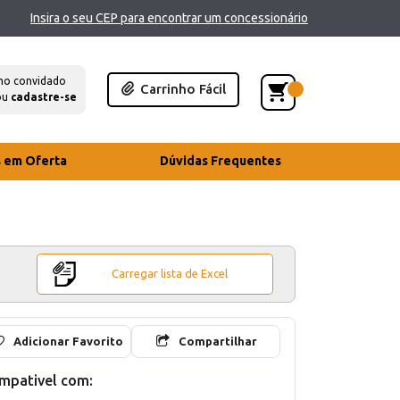
Insira o seu CEP para encontrar um concessionário
mo convidado
Carrinho Fácil
ou
cadastre-se
s em Oferta
Dúvidas Frequentes
Carregar lista de Excel
Adicionar Favorito
Compartilhar
mpativel com: