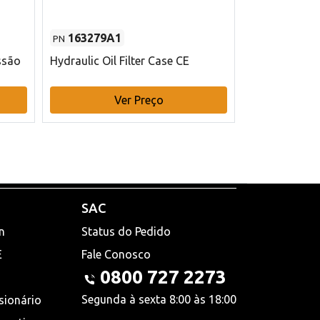
163279A1
48145970
PN
PN
ssão
Hydraulic Oil Filter Case CE
Filtro de com
x 75 mm L Ca
Ver Preço
V
SAC
n
Status do Pedido
E
Fale Conosco
0800 727 2273
Segunda à sexta 8:00 às 18:00
sionário