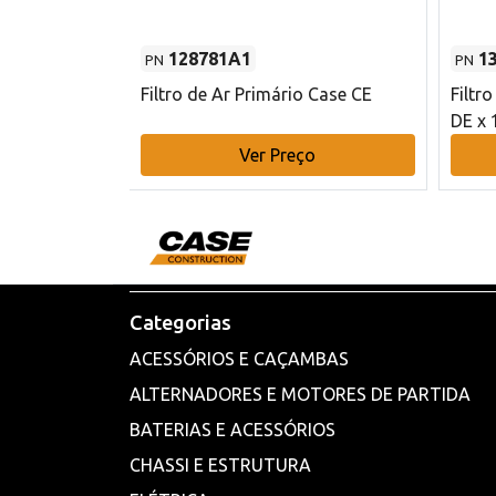
128781A1
1
PN
PN
l - 80 mm DE
Filtro de Ar Primário Case CE
Filtr
DE x 
o
Ver Preço
Categorias
ACESSÓRIOS E CAÇAMBAS
ALTERNADORES E MOTORES DE PARTIDA
BATERIAS E ACESSÓRIOS
CHASSI E ESTRUTURA