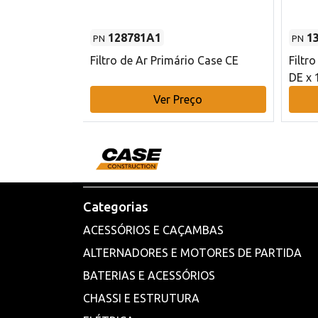
128781A1
1
PN
PN
l - 80 mm DE
Filtro de Ar Primário Case CE
Filtr
DE x 
o
Ver Preço
Categorias
ACESSÓRIOS E CAÇAMBAS
ALTERNADORES E MOTORES DE PARTIDA
BATERIAS E ACESSÓRIOS
CHASSI E ESTRUTURA