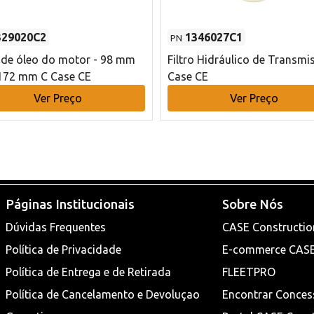
329020C2
1346027C1
PN
o de óleo do motor - 98 mm
Filtro Hidráulico de Transmi
172 mm C Case CE
Case CE
Ver Preço
Ver Preço
Páginas Institucionais
Sobre Nós
Dúvidas Frequentes
CASE Constructio
Política de Privacidade
E-commerce CAS
Política de Entrega e de Retirada
FLEETPRO
Política de Cancelamento e Devoluçao
Encontrar Conces