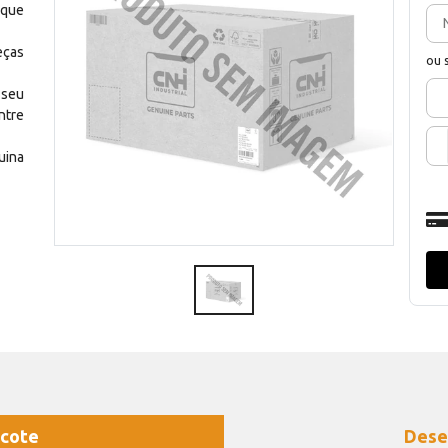
 que
eças
ou 
 seu
ntre
uina
cote
Dese