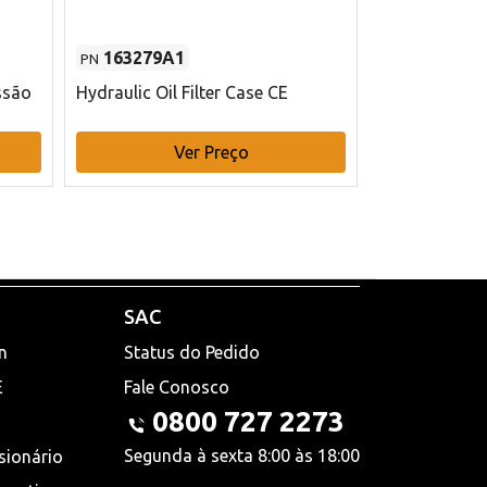
163279A1
48145970
PN
PN
ssão
Hydraulic Oil Filter Case CE
Filtro de com
x 75 mm L Ca
Ver Preço
V
SAC
n
Status do Pedido
E
Fale Conosco
0800 727 2273
Segunda à sexta 8:00 às 18:00
sionário