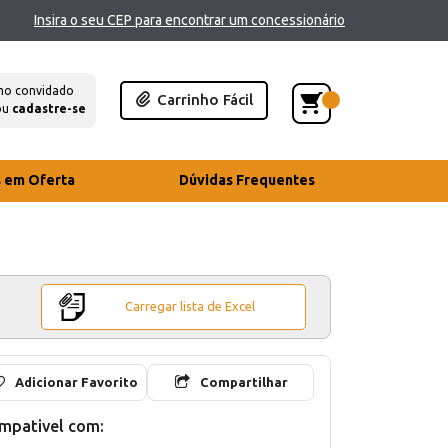
Insira o seu CEP para encontrar um concessionário
mo convidado
Carrinho Fácil
ou
cadastre-se
s em Oferta
Dúvidas Frequentes
Carregar lista de Excel
Adicionar Favorito
Compartilhar
mpativel com: