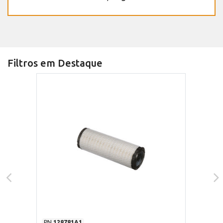
Filtros em Destaque
PN
128781A1