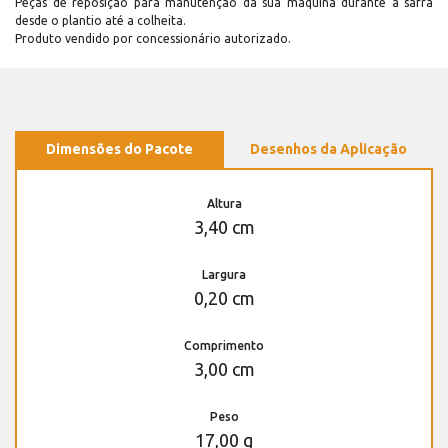
Peças de reposição para manutenção dá sua máquina durante a safra
desde o plantio até a colheita.
Produto vendido por concessionário autorizado.
Dimensões do Pacote
Desenhos da Aplicação
Altura
3,40 cm
Largura
0,20 cm
Comprimento
3,00 cm
Peso
17,00 g