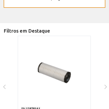
Filtros em Destaque
PN
128781A1