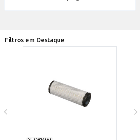
Filtros em Destaque
PN
128781A1